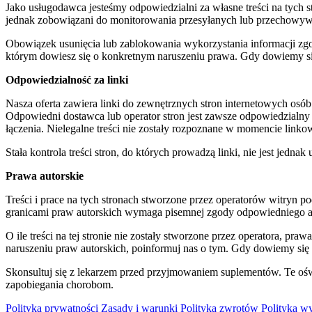
Jako usługodawca jesteśmy odpowiedzialni za własne treści na tych
jednak zobowiązani do monitorowania przesyłanych lub przechowywany
Obowiązek usunięcia lub zablokowania wykorzystania informacji zgo
którym dowiesz się o konkretnym naruszeniu prawa. Gdy dowiemy się
Odpowiedzialność za linki
Nasza oferta zawiera linki do zewnętrznych stron internetowych osó
Odpowiedni dostawca lub operator stron jest zawsze odpowiedzialny
łączenia. Nielegalne treści nie zostały rozpoznane w momencie linko
Stała kontrola treści stron, do których prowadzą linki, nie jest je
Prawa autorskie
Treści i prace na tych stronach stworzone przez operatorów witryn 
granicami praw autorskich wymaga pisemnej zgody odpowiedniego aut
O ile treści na tej stronie nie zostały stworzone przez operatora, pra
naruszeniu praw autorskich, poinformuj nas o tym. Gdy dowiemy się o
Skonsultuj się z lekarzem przed przyjmowaniem suplementów. Te oświ
zapobiegania chorobom.
Polityka prywatności
Zasady i warunki
Polityka zwrotów
Polityka wy