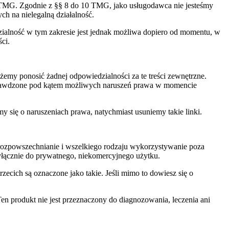
 1 TMG. Zgodnie z §§ 8 do 10 TMG, jako usługodawca nie jesteśmy
h na nielegalną działalność.
ialność w tym zakresie jest jednak możliwa dopiero od momentu, w
ci.
żemy ponosić żadnej odpowiedzialności za te treści zewnętrzne.
y sprawdzone pod kątem możliwych naruszeń prawa w momencie
y się o naruszeniach prawa, natychmiast usuniemy takie linki.
, rozpowszechnianie i wszelkiego rodzaju wykorzystywanie poza
yłącznie do prywatnego, niekomercyjnego użytku.
trzecich są oznaczone jako takie. Jeśli mimo to dowiesz się o
en produkt nie jest przeznaczony do diagnozowania, leczenia ani