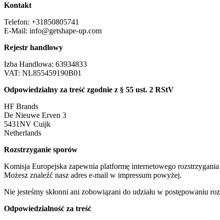
Kontakt
Telefon: +31850805741
E-Mail:
info@getshape-up.com
Rejestr handlowy
Izba Handlowa: 63934833
VAT: NL855459190B01
Odpowiedzialny za treść zgodnie z § 55 ust. 2 RStV
HF Brands
De Nieuwe Erven 3
5431NV Cuijk
Netherlands
Rozstrzyganie sporów
Komisja Europejska zapewnia platformę internetowego rozstrzygani
Możesz znaleźć nasz adres e-mail w impressum powyżej.
Nie jesteśmy skłonni ani zobowiązani do udziału w postępowaniu ro
Odpowiedzialność za treść