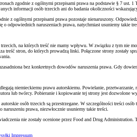
 stronach zgodnie z ogólnymi przepisami prawa na podstawie § 7 ust.
ch informacji osób trzecich ani do badania okoliczności wskazującyc
dnie z ogólnymi przepisami prawa pozostaje nienaruszony. Odpowiedz
 o odpowiednich naruszeniach prawa, natychmiast usuniemy takie treś
b trzecich, na których treść nie mamy wpływu. W związku z tym nie mo
 za treść stron, do których prowadzą linki. Połączone strony został
wania.
dnak uzasadniona bez konkretnych dowodów naruszenia prawa. Gdy dowiem
podlegają niemieckiemu prawu autorskiemu. Powielanie, przetwarzanie
ora lub twórcy. Pobieranie i kopiowanie tej strony jest dozwolone w
wa autorskie osób trzecich są przestrzegane. W szczególności treści osób 
 naruszeniu prawa, niezwłocznie usuniemy takie treści.
adczenia nie zostały ocenione przez Food and Drug Administration. T
syłki
Impressum