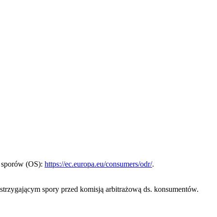
a sporów (OS):
https://ec.europa.eu/consumers/odr/
.
zstrzygającym spory przed komisją arbitrażową ds. konsumentów.