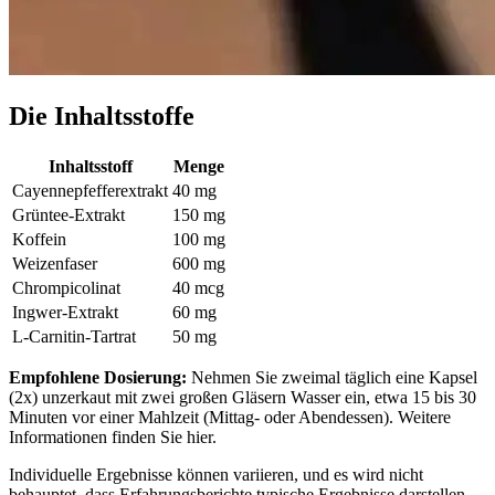
Die Inhaltsstoffe
Inhaltsstoff
Menge
Cayennepfefferextrakt
40 mg
Grüntee-Extrakt
150 mg
Koffein
100 mg
Weizenfaser
600 mg
Chrompicolinat
40 mcg
Ingwer-Extrakt
60 mg
L-Carnitin-Tartrat
50 mg
Empfohlene Dosierung:
Nehmen Sie zweimal täglich eine Kapsel
(2x) unzerkaut mit zwei großen Gläsern Wasser ein, etwa 15 bis 30
Minuten vor einer Mahlzeit (Mittag- oder Abendessen). Weitere
Informationen finden Sie hier.
Individuelle Ergebnisse können variieren, und es wird nicht
behauptet, dass Erfahrungsberichte typische Ergebnisse darstellen.