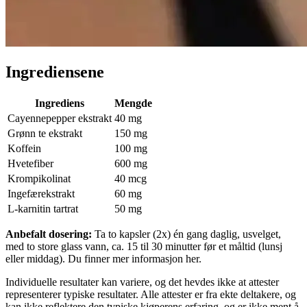
Ingrediensene
Ingrediens
Mengde
Cayennepepper ekstrakt
40 mg
Grønn te ekstrakt
150 mg
Koffein
100 mg
Hvetefiber
600 mg
Krompikolinat
40 mcg
Ingefærekstrakt
60 mg
L-karnitin tartrat
50 mg
Anbefalt dosering:
Ta to kapsler (2x) én gang daglig, usvelget,
med to store glass vann, ca. 15 til 30 minutter før et måltid (lunsj
eller middag). Du finner mer informasjon her.
Individuelle resultater kan variere, og det hevdes ikke at attester
representerer typiske resultater. Alle attester er fra ekte deltakere, og
kan ikke reflektere den typiske kjøperens erfaring, og er ikke ment å