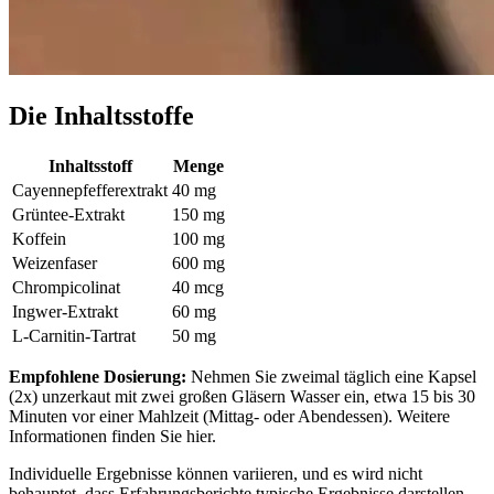
Die Inhaltsstoffe
Inhaltsstoff
Menge
Cayennepfefferextrakt
40 mg
Grüntee-Extrakt
150 mg
Koffein
100 mg
Weizenfaser
600 mg
Chrompicolinat
40 mcg
Ingwer-Extrakt
60 mg
L-Carnitin-Tartrat
50 mg
Empfohlene Dosierung:
Nehmen Sie zweimal täglich eine Kapsel
(2x) unzerkaut mit zwei großen Gläsern Wasser ein, etwa 15 bis 30
Minuten vor einer Mahlzeit (Mittag- oder Abendessen). Weitere
Informationen finden Sie hier.
Individuelle Ergebnisse können variieren, und es wird nicht
behauptet, dass Erfahrungsberichte typische Ergebnisse darstellen.